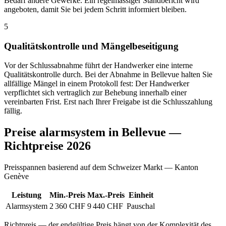
Bedarf andere Gewerke. Ein regelmässiger Standbericht wird
angeboten, damit Sie bei jedem Schritt informiert bleiben.
5
Qualitätskontrolle und Mängelbeseitigung
Vor der Schlussabnahme führt der Handwerker eine interne
Qualitätskontrolle durch. Bei der Abnahme in Bellevue halten Sie
allfällige Mängel in einem Protokoll fest: Der Handwerker
verpflichtet sich vertraglich zur Behebung innerhalb einer
vereinbarten Frist. Erst nach Ihrer Freigabe ist die Schlusszahlung
fällig.
Preise alarmsystem in Bellevue —
Richtpreise 2026
Preisspannen basierend auf dem Schweizer Markt — Kanton
Genève
Leistung
Min.-Preis
Max.-Preis
Einheit
Alarmsystem
2 360 CHF
9 440 CHF
Pauschal
Richtpreis — der endgültige Preis hängt von der Komplexität des