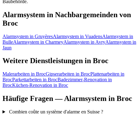
Baubehörde.
Alarmsystem in Nachbargemeinden von
Broc
Alarmsystem in Gruyères
Alarmsystem in Vuadens
Alarmsystem in
Bulle
Alarmsystem in Charmey
Alarmsystem in Avry
Alarmsystem in
Jaun
Weitere Dienstleistungen in Broc
Malerarbeiten in Broc
Gipserarbeiten in Broc
Plattenarbeiten in
Broc
Parkettarbeiten in Broc
Badezimmer-Renovation in
Broc
Küchen-Renovation in Broc
Häufige Fragen — Alarmsystem in Broc
Combien coûte un système d'alarme en Suisse ?