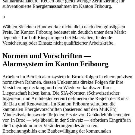
Sanitärinstallateure, ReCert oder gleichwertige Zertifizierung für
subventionierte Energiemassnahmen im Kanton Fribourg.
5
Wählen Sie einen Handwerker nicht allein nach dem günstigsten
Preis. Im Kanton Fribourg bedeutet ein deutlich unter dem Markt
liegender Tarif oft Einsparungen bei Materialien, fehlende
Versicherung oder Einsatz nicht qualifizierter Arbeitskräfte.
Normen und Vorschriften —
Alarmsystem im Kanton Fribourg
Arbeiten im Bereich alarmsystem in Broc erfolgen in einem präzisen
normativen Rahmen, dessen Unkenntnis direkte Folgen für Ihre
Versicherungsdeckung und den Wiederverkaufswert Ihrer
Liegenschaft haben kann. Die SIA-Normen (Schweizerischer
Ingenieur- und Architektenverein) definieren die Regeln der Kunst
für Bau und Renovation. Im Kanton Fribourg schreiben die
kantonalen Energievorschriften (basierend auf den MuKEn)
Mindestisolationswerte für jeden Ersatz von Gebäudehüllelementen
vor. In Broc — wie überall in der Schweiz — erfordern Eingriffe in
die Tragstruktur oder Veränderungen des äusseren
Erscheinungsbilds eine Baubewilligung der kommunalen