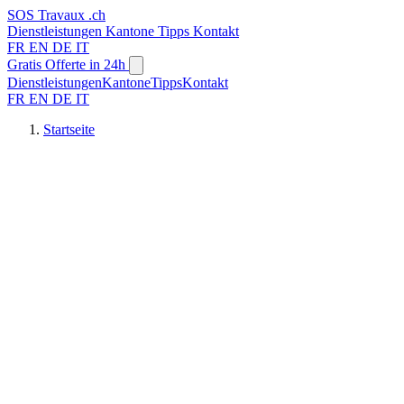
SOS
Travaux
.ch
Dienstleistungen
Kantone
Tipps
Kontakt
FR
EN
DE
IT
Gratis Offerte in 24h
Dienstleistungen
Kantone
Tipps
Kontakt
FR
EN
DE
IT
Startseite