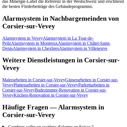
das Minergie-Label die Referenz in der Westschweiz und erschliesst
die besten Förderbeiträge des Gebäudeprogramms.
Alarmsystem in Nachbargemeinden von
Corsier-sur-Vevey
Alarmsystem in Vevey
Alarmsystem in La Tour-de-
Peilz
Alarmsystem in Montreux
Alarmsystem in Châtel-Saint-
Denis
Alarmsystem in Chexbres
Alarmsystem in Villeneuve
Weitere Dienstleistungen in Corsier-sur-
Vevey
Malerarbeiten in Corsier-sur-Vevey
Gipserarbeiten in Corsier-sur-
Vevey
Plattenarbeiten in Corsier-sur-Vevey
Parkettarbeiten in
Corsier-sur-Vevey
Badezimmer-Renovation in Corsier-sur-
Vevey
Küchen-Renovation in Corsier-sur-Vevey
Häufige Fragen — Alarmsystem in
Corsier-sur-Vevey
Combien coûte un système d'alarme en Suisse ?