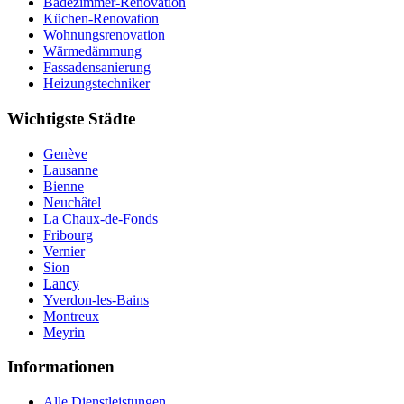
Badezimmer-Renovation
Küchen-Renovation
Wohnungsrenovation
Wärmedämmung
Fassadensanierung
Heizungstechniker
Wichtigste Städte
Genève
Lausanne
Bienne
Neuchâtel
La Chaux-de-Fonds
Fribourg
Vernier
Sion
Lancy
Yverdon-les-Bains
Montreux
Meyrin
Informationen
Alle Dienstleistungen