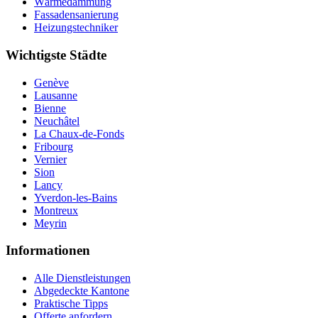
Wärmedämmung
Fassadensanierung
Heizungstechniker
Wichtigste Städte
Genève
Lausanne
Bienne
Neuchâtel
La Chaux-de-Fonds
Fribourg
Vernier
Sion
Lancy
Yverdon-les-Bains
Montreux
Meyrin
Informationen
Alle Dienstleistungen
Abgedeckte Kantone
Praktische Tipps
Offerte anfordern