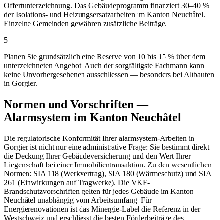
Offertunterzeichnung. Das Gebäudeprogramm finanziert 30–40 %
der Isolations- und Heizungsersatzarbeiten im Kanton Neuchâtel.
Einzelne Gemeinden gewähren zusätzliche Beiträge.
5
Planen Sie grundsätzlich eine Reserve von 10 bis 15 % über dem
unterzeichneten Angebot. Auch der sorgfältigste Fachmann kann
keine Unvorhergesehenen ausschliessen — besonders bei Altbauten
in Gorgier.
Normen und Vorschriften —
Alarmsystem im Kanton Neuchâtel
Die regulatorische Konformität Ihrer alarmsystem-Arbeiten in
Gorgier ist nicht nur eine administrative Frage: Sie bestimmt direkt
die Deckung Ihrer Gebäudeversicherung und den Wert Ihrer
Liegenschaft bei einer Immobilientransaktion. Zu den wesentlichen
Normen: SIA 118 (Werkvertrag), SIA 180 (Wärmeschutz) und SIA
261 (Einwirkungen auf Tragwerke). Die VKF-
Brandschutzvorschriften gelten für jedes Gebäude im Kanton
Neuchâtel unabhängig vom Arbeitsumfang. Für
Energierenovationen ist das Minergie-Label die Referenz in der
Westschweiz und erschliesst die besten Förderbeiträge des