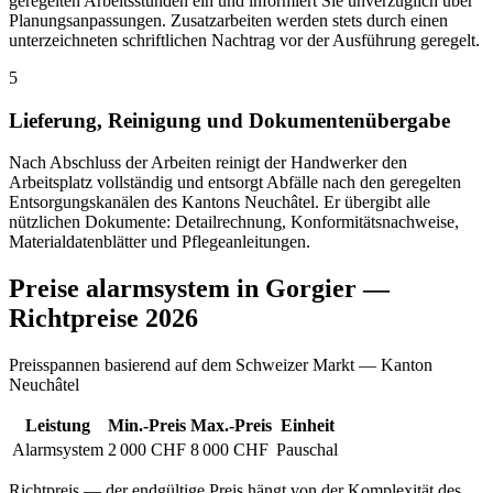
geregelten Arbeitsstunden ein und informiert Sie unverzüglich über
Planungsanpassungen. Zusatzarbeiten werden stets durch einen
unterzeichneten schriftlichen Nachtrag vor der Ausführung geregelt.
5
Lieferung, Reinigung und Dokumentenübergabe
Nach Abschluss der Arbeiten reinigt der Handwerker den
Arbeitsplatz vollständig und entsorgt Abfälle nach den geregelten
Entsorgungskanälen des Kantons Neuchâtel. Er übergibt alle
nützlichen Dokumente: Detailrechnung, Konformitätsnachweise,
Materialdatenblätter und Pflegeanleitungen.
Preise alarmsystem in Gorgier —
Richtpreise 2026
Preisspannen basierend auf dem Schweizer Markt — Kanton
Neuchâtel
Leistung
Min.-Preis
Max.-Preis
Einheit
Alarmsystem
2 000 CHF
8 000 CHF
Pauschal
Richtpreis — der endgültige Preis hängt von der Komplexität des