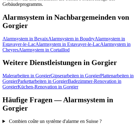
Gebäudeprogramms.
Alarmsystem in Nachbargemeinden von
Gorgier
Alarmsystem in Bevaix
Alarmsystem in Boudry
Alarmsystem in
Estavayer-le-Lac
Alarmsystem in Estavayer-le-Lac
Alarmsystem in
Cheyres
Alarmsystem in Cortaillod
Weitere Dienstleistungen in Gorgier
Malerarbeiten in Gorgier
Gipserarbeiten in Gorgier
Plattenarbeiten in
Gorgier
Parkettarbeiten in Gorgier
Badezimmer-Renovation in
Gorgier
Küchen-Renovation in Gorgier
Häufige Fragen — Alarmsystem in
Gorgier
Combien coûte un système d'alarme en Suisse ?