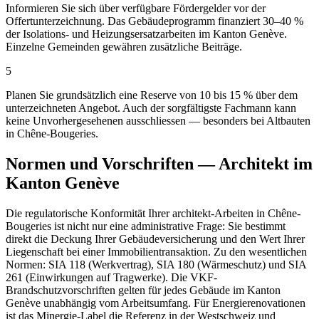
Informieren Sie sich über verfügbare Fördergelder vor der
Offertunterzeichnung. Das Gebäudeprogramm finanziert 30–40 %
der Isolations- und Heizungsersatzarbeiten im Kanton Genève.
Einzelne Gemeinden gewähren zusätzliche Beiträge.
5
Planen Sie grundsätzlich eine Reserve von 10 bis 15 % über dem
unterzeichneten Angebot. Auch der sorgfältigste Fachmann kann
keine Unvorhergesehenen ausschliessen — besonders bei Altbauten
in Chêne-Bougeries.
Normen und Vorschriften — Architekt im
Kanton Genève
Die regulatorische Konformität Ihrer architekt-Arbeiten in Chêne-
Bougeries ist nicht nur eine administrative Frage: Sie bestimmt
direkt die Deckung Ihrer Gebäudeversicherung und den Wert Ihrer
Liegenschaft bei einer Immobilientransaktion. Zu den wesentlichen
Normen: SIA 118 (Werkvertrag), SIA 180 (Wärmeschutz) und SIA
261 (Einwirkungen auf Tragwerke). Die VKF-
Brandschutzvorschriften gelten für jedes Gebäude im Kanton
Genève unabhängig vom Arbeitsumfang. Für Energierenovationen
ist das Minergie-Label die Referenz in der Westschweiz und