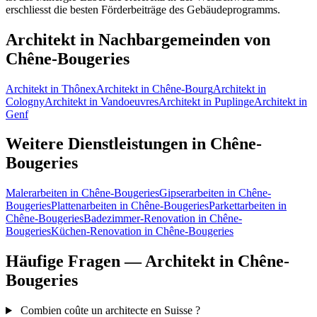
erschliesst die besten Förderbeiträge des Gebäudeprogramms.
Architekt in Nachbargemeinden von
Chêne-Bougeries
Architekt in Thônex
Architekt in Chêne-Bourg
Architekt in
Cologny
Architekt in Vandoeuvres
Architekt in Puplinge
Architekt in
Genf
Weitere Dienstleistungen in Chêne-
Bougeries
Malerarbeiten in Chêne-Bougeries
Gipserarbeiten in Chêne-
Bougeries
Plattenarbeiten in Chêne-Bougeries
Parkettarbeiten in
Chêne-Bougeries
Badezimmer-Renovation in Chêne-
Bougeries
Küchen-Renovation in Chêne-Bougeries
Häufige Fragen — Architekt in Chêne-
Bougeries
Combien coûte un architecte en Suisse ?