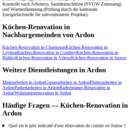
Kontrolle nach Arbeiten), Sanitäranschlüsse (SVGW-Zulassung)
und Wärmedämmung (Prüfung durch die kantonale
Energiefachstelle für subventionierte Projekte).
Küchen-Renovation in
Nachbargemeinden von Ardon
Küchen-Renovation in Chamoson
Küchen-Renovation in
Leytron
Küchen-Renovation in Conthey
Küchen-Renovation in
Riddes
Küchen-Renovation in Vétroz
Küchen-Renovation in Saxon
Weitere Dienstleistungen in Ardon
Malerarbeiten in Ardon
Gipserarbeiten in Ardon
Plattenarbeiten in
Ardon
Parkettarbeiten in Ardon
Badezimmer-Renovation in
Ardon
Wohnungsrenovation in Ardon
Häufige Fragen — Küchen-Renovation in
Ardon
Quel est le prix indicatif d'une rénovation de cuisine en Suisse ?