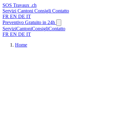
SOS
Travaux
.ch
Servizi
Cantoni
Consigli
Contatto
FR
EN
DE
IT
Preventivo Gratuito in 24h
Servizi
Cantoni
Consigli
Contatto
FR
EN
DE
IT
Home