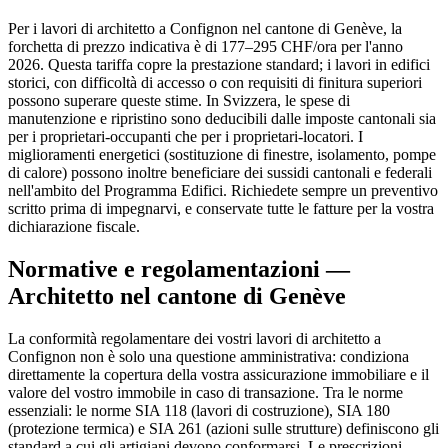
Per i lavori di architetto a Confignon nel cantone di Genève, la
forchetta di prezzo indicativa è di 177–295 CHF/ora per l'anno
2026. Questa tariffa copre la prestazione standard; i lavori in edifici
storici, con difficoltà di accesso o con requisiti di finitura superiori
possono superare queste stime. In Svizzera, le spese di
manutenzione e ripristino sono deducibili dalle imposte cantonali sia
per i proprietari-occupanti che per i proprietari-locatori. I
miglioramenti energetici (sostituzione di finestre, isolamento, pompe
di calore) possono inoltre beneficiare dei sussidi cantonali e federali
nell'ambito del Programma Edifici. Richiedete sempre un preventivo
scritto prima di impegnarvi, e conservate tutte le fatture per la vostra
dichiarazione fiscale.
Normative e regolamentazioni —
Architetto nel cantone di Genève
La conformità regolamentare dei vostri lavori di architetto a
Confignon non è solo una questione amministrativa: condiziona
direttamente la copertura della vostra assicurazione immobiliare e il
valore del vostro immobile in caso di transazione. Tra le norme
essenziali: le norme SIA 118 (lavori di costruzione), SIA 180
(protezione termica) e SIA 261 (azioni sulle strutture) definiscono gli
standard a cui gli artigiani devono conformarsi. Le prescrizioni