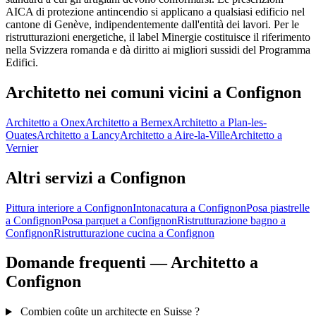
AICA di protezione antincendio si applicano a qualsiasi edificio nel
cantone di Genève, indipendentemente dall'entità dei lavori. Per le
ristrutturazioni energetiche, il label Minergie costituisce il riferimento
nella Svizzera romanda e dà diritto ai migliori sussidi del Programma
Edifici.
Architetto nei comuni vicini a Confignon
Architetto a Onex
Architetto a Bernex
Architetto a Plan-les-
Ouates
Architetto a Lancy
Architetto a Aire-la-Ville
Architetto a
Vernier
Altri servizi a Confignon
Pittura interiore a Confignon
Intonacatura a Confignon
Posa piastrelle
a Confignon
Posa parquet a Confignon
Ristrutturazione bagno a
Confignon
Ristrutturazione cucina a Confignon
Domande frequenti — Architetto a
Confignon
Combien coûte un architecte en Suisse ?