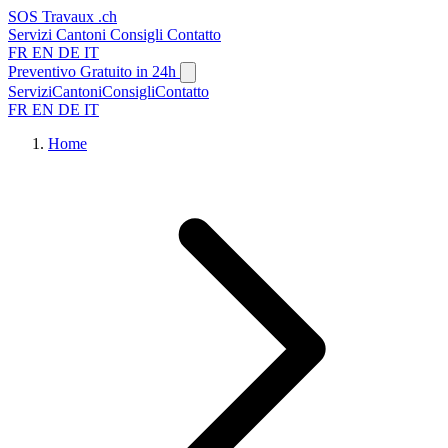
SOS
Travaux
.ch
Servizi
Cantoni
Consigli
Contatto
FR
EN
DE
IT
Preventivo Gratuito in 24h
Servizi
Cantoni
Consigli
Contatto
FR
EN
DE
IT
Home