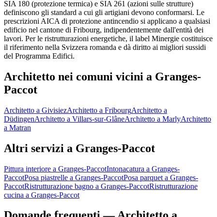
SIA 180 (protezione termica) e SIA 261 (azioni sulle strutture)
definiscono gli standard a cui gli artigiani devono conformarsi. Le
prescrizioni AICA di protezione antincendio si applicano a qualsiasi
edificio nel cantone di Fribourg, indipendentemente dall'entità dei
lavori. Per le ristrutturazioni energetiche, il label Minergie costituisce
il riferimento nella Svizzera romanda e dà diritto ai migliori sussidi
del Programma Edifici.
Architetto nei comuni vicini a Granges-
Paccot
Architetto a Givisiez
Architetto a Fribourg
Architetto a
Düdingen
Architetto a Villars-sur-Glâne
Architetto a Marly
Architetto
a Matran
Altri servizi a Granges-Paccot
Pittura interiore a Granges-Paccot
Intonacatura a Granges-
Paccot
Posa piastrelle a Granges-Paccot
Posa parquet a Granges-
Paccot
Ristrutturazione bagno a Granges-Paccot
Ristrutturazione
cucina a Granges-Paccot
Domande frequenti — Architetto a