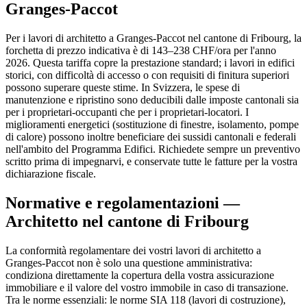
Granges-Paccot
Per i lavori di architetto a Granges-Paccot nel cantone di Fribourg, la
forchetta di prezzo indicativa è di 143–238 CHF/ora per l'anno
2026. Questa tariffa copre la prestazione standard; i lavori in edifici
storici, con difficoltà di accesso o con requisiti di finitura superiori
possono superare queste stime. In Svizzera, le spese di
manutenzione e ripristino sono deducibili dalle imposte cantonali sia
per i proprietari-occupanti che per i proprietari-locatori. I
miglioramenti energetici (sostituzione di finestre, isolamento, pompe
di calore) possono inoltre beneficiare dei sussidi cantonali e federali
nell'ambito del Programma Edifici. Richiedete sempre un preventivo
scritto prima di impegnarvi, e conservate tutte le fatture per la vostra
dichiarazione fiscale.
Normative e regolamentazioni —
Architetto nel cantone di Fribourg
La conformità regolamentare dei vostri lavori di architetto a
Granges-Paccot non è solo una questione amministrativa:
condiziona direttamente la copertura della vostra assicurazione
immobiliare e il valore del vostro immobile in caso di transazione.
Tra le norme essenziali: le norme SIA 118 (lavori di costruzione),