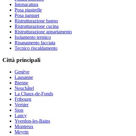
Intonacatura
Posa piastrelle
Posa parquet
Ristrutturazione bagno
Ristrutturazione cucina
Ristrutturazione appartamento
Isolamento termico
Risanamento facciata
Tecnico riscaldamento
Città principali
Genève
Lausanne
Bienne
Neuchâtel
La Chaux-de-Fonds
Fribourg
Vernier
Sion
Lancy
Yverdon-les-Bains
Montreux
Meyrin