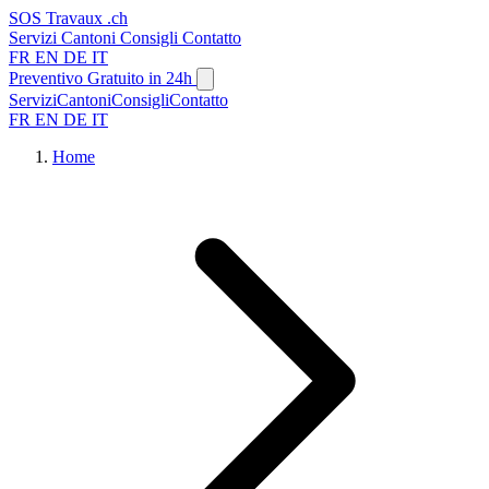
SOS
Travaux
.ch
Servizi
Cantoni
Consigli
Contatto
FR
EN
DE
IT
Preventivo Gratuito in 24h
Servizi
Cantoni
Consigli
Contatto
FR
EN
DE
IT
Home