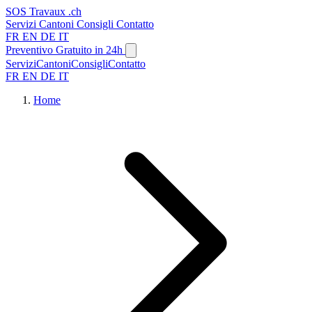
SOS
Travaux
.ch
Servizi
Cantoni
Consigli
Contatto
FR
EN
DE
IT
Preventivo Gratuito in 24h
Servizi
Cantoni
Consigli
Contatto
FR
EN
DE
IT
Home