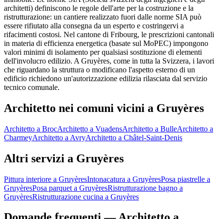
architetti) definiscono le regole dell'arte per la costruzione e la
ristrutturazione: un cantiere realizzato fuori dalle norme SIA può
essere rifiutato alla consegna da un esperto e costringervi a
rifacimenti costosi. Nel cantone di Fribourg, le prescrizioni cantonali
in materia di efficienza energetica (basate sul MoPEC) impongono
valori minimi di isolamento per qualsiasi sostituzione di elementi
dell'involucro edilizio. A Gruyères, come in tutta la Svizzera, i lavori
che riguardano la struttura o modificano l'aspetto esterno di un
edificio richiedono un'autorizzazione edilizia rilasciata dal servizio
tecnico comunale.
Architetto nei comuni vicini a Gruyères
Architetto a Broc
Architetto a Vuadens
Architetto a Bulle
Architetto a
Charmey
Architetto a Avry
Architetto a Châtel-Saint-Denis
Altri servizi a Gruyères
Pittura interiore a Gruyères
Intonacatura a Gruyères
Posa piastrelle a
Gruyères
Posa parquet a Gruyères
Ristrutturazione bagno a
Gruyères
Ristrutturazione cucina a Gruyères
Domande frequenti — Architetto a