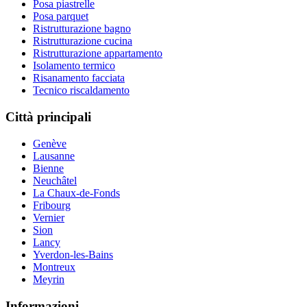
Posa piastrelle
Posa parquet
Ristrutturazione bagno
Ristrutturazione cucina
Ristrutturazione appartamento
Isolamento termico
Risanamento facciata
Tecnico riscaldamento
Città principali
Genève
Lausanne
Bienne
Neuchâtel
La Chaux-de-Fonds
Fribourg
Vernier
Sion
Lancy
Yverdon-les-Bains
Montreux
Meyrin
Informazioni