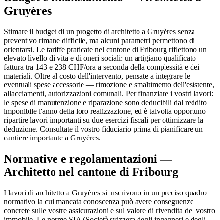
Gruyères
Stimare il budget di un progetto di architetto a Gruyères senza
preventivo rimane difficile, ma alcuni parametri permettono di
orientarsi. Le tariffe praticate nel cantone di Fribourg riflettono un
elevato livello di vita e di oneri sociali: un artigiano qualificato
fattura tra 143 e 238 CHF/ora a seconda della complessità e dei
materiali. Oltre al costo dell'intervento, pensate a integrare le
eventuali spese accessorie — rimozione e smaltimento dell'esistente,
allacciamenti, autorizzazioni comunali. Per finanziare i vostri lavori:
le spese di manutenzione e riparazione sono deducibili dal reddito
imponibile l'anno della loro realizzazione, ed è talvolta opportuno
ripartire lavori importanti su due esercizi fiscali per ottimizzare la
deduzione. Consultate il vostro fiduciario prima di pianificare un
cantiere importante a Gruyères.
Normative e regolamentazioni —
Architetto nel cantone di Fribourg
I lavori di architetto a Gruyères si inscrivono in un preciso quadro
normativo la cui mancata conoscenza può avere conseguenze
concrete sulle vostre assicurazioni e sul valore di rivendita del vostro
immobile. Le norme SIA (Società svizzera degli ingegneri e degli