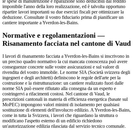
le spese di manutenzione e riparazione sono deducibili dal reddito
imponibile l'anno della loro realizzazione, ed è talvolta opportuno
ripartire lavori importanti su due esercizi fiscali per ottimizzare la
deduzione. Consultate il vostro fiduciario prima di pianificare un
cantiere importante a Yverdon-les-Bains.
Normative e regolamentazioni —
Risanamento facciata nel cantone di Vaud
I lavori di risanamento facciata a Yverdon-les-Bains si inscrivono in
un preciso quadro normativo la cui mancata conoscenza può avere
conseguenze concrete sulle vostre assicurazioni e sul valore di
rivendita del vostro immobile. Le norme SIA (Società svizzera degli
ingegneri e degli architetti) definiscono le regole dell'arte per la
costruzione e la ristrutturazione: un cantiere realizzato fuori dalle
norme SIA può essere rifiutato alla consegna da un esperto e
costringervi a rifacimenti costosi. Nel cantone di Vaud, le
prescrizioni cantonali in materia di efficienza energetica (basate sul
MoPEC) impongono valori minimi di isolamento per qualsiasi
sostituzione di elementi dell'involucro edilizio. A Yverdon-les-Bains,
come in tutta la Svizzera, i lavori che riguardano la struttura o
modificano l'aspetto esterno di un edificio richiedono
un'autorizzazione edilizia rilasciata dal servizio tecnico comunale.