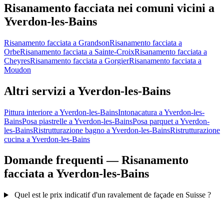
Risanamento facciata nei comuni vicini a
Yverdon-les-Bains
Risanamento facciata a Grandson
Risanamento facciata a
Orbe
Risanamento facciata a Sainte-Croix
Risanamento facciata a
Cheyres
Risanamento facciata a Gorgier
Risanamento facciata a
Moudon
Altri servizi a Yverdon-les-Bains
Pittura interiore a Yverdon-les-Bains
Intonacatura a Yverdon-les-
Bains
Posa piastrelle a Yverdon-les-Bains
Posa parquet a Yverdon-
les-Bains
Ristrutturazione bagno a Yverdon-les-Bains
Ristrutturazione
cucina a Yverdon-les-Bains
Domande frequenti — Risanamento
facciata a Yverdon-les-Bains
Quel est le prix indicatif d'un ravalement de façade en Suisse ?