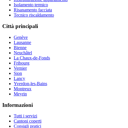
Isolamento termico
Risanamento facciata
Tecnico riscaldamento
Città principali
Genève
Lausanne
Bienne
Neuchâtel
La Chaux-de-Fonds
Fribourg
Vernier
Sion
Lancy
Yverdon-les-Bains
Montreux
Meyrin
Informazioni
Tutti i servizi
Cantoni coperti
Consigli pratici