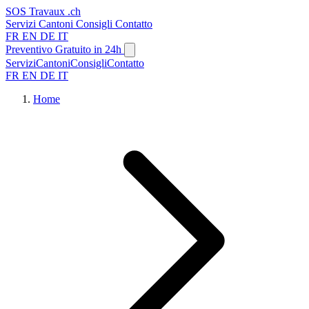
SOS
Travaux
.ch
Servizi
Cantoni
Consigli
Contatto
FR
EN
DE
IT
Preventivo Gratuito in 24h
Servizi
Cantoni
Consigli
Contatto
FR
EN
DE
IT
Home