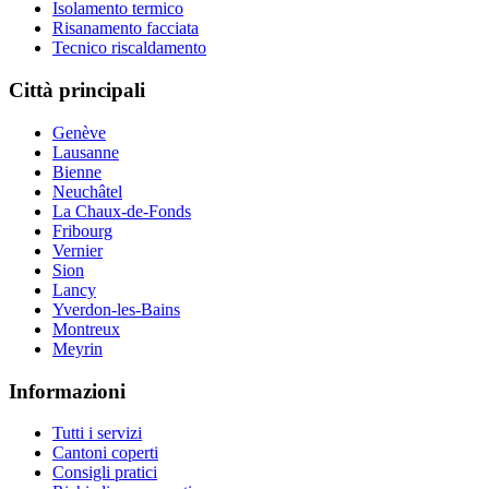
Isolamento termico
Risanamento facciata
Tecnico riscaldamento
Città principali
Genève
Lausanne
Bienne
Neuchâtel
La Chaux-de-Fonds
Fribourg
Vernier
Sion
Lancy
Yverdon-les-Bains
Montreux
Meyrin
Informazioni
Tutti i servizi
Cantoni coperti
Consigli pratici