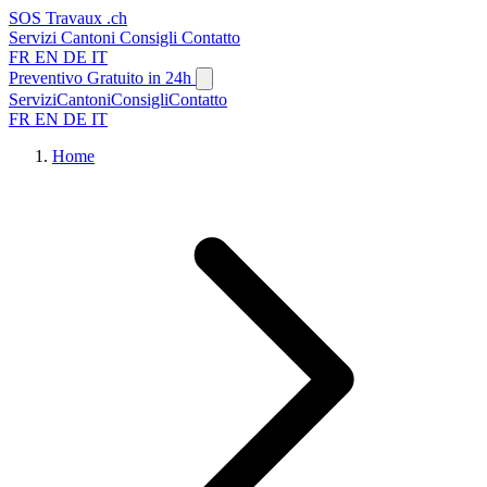
SOS
Travaux
.ch
Servizi
Cantoni
Consigli
Contatto
FR
EN
DE
IT
Preventivo Gratuito in 24h
Servizi
Cantoni
Consigli
Contatto
FR
EN
DE
IT
Home