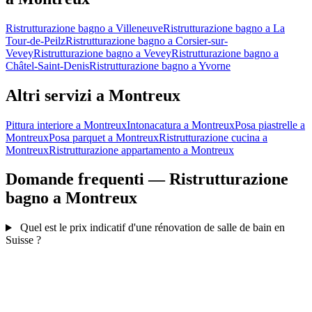
Ristrutturazione bagno a Villeneuve
Ristrutturazione bagno a La
Tour-de-Peilz
Ristrutturazione bagno a Corsier-sur-
Vevey
Ristrutturazione bagno a Vevey
Ristrutturazione bagno a
Châtel-Saint-Denis
Ristrutturazione bagno a Yvorne
Altri servizi a Montreux
Pittura interiore a Montreux
Intonacatura a Montreux
Posa piastrelle a
Montreux
Posa parquet a Montreux
Ristrutturazione cucina a
Montreux
Ristrutturazione appartamento a Montreux
Domande frequenti — Ristrutturazione
bagno a Montreux
Quel est le prix indicatif d'une rénovation de salle de bain en
Suisse ?