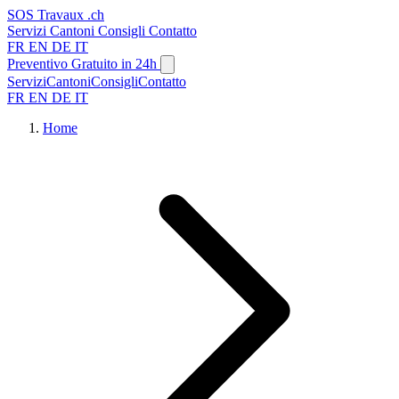
SOS
Travaux
.ch
Servizi
Cantoni
Consigli
Contatto
FR
EN
DE
IT
Preventivo Gratuito in 24h
Servizi
Cantoni
Consigli
Contatto
FR
EN
DE
IT
Home