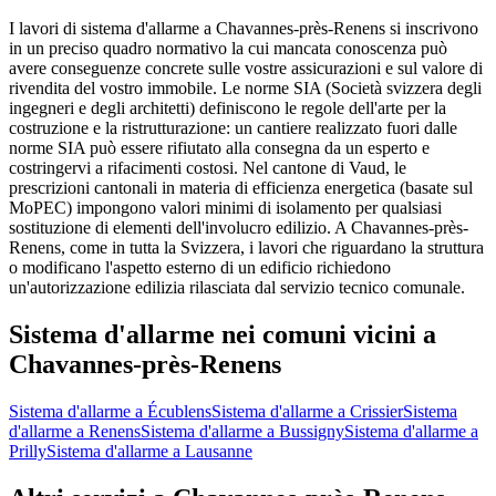
I lavori di sistema d'allarme a Chavannes-près-Renens si inscrivono
in un preciso quadro normativo la cui mancata conoscenza può
avere conseguenze concrete sulle vostre assicurazioni e sul valore di
rivendita del vostro immobile. Le norme SIA (Società svizzera degli
ingegneri e degli architetti) definiscono le regole dell'arte per la
costruzione e la ristrutturazione: un cantiere realizzato fuori dalle
norme SIA può essere rifiutato alla consegna da un esperto e
costringervi a rifacimenti costosi. Nel cantone di Vaud, le
prescrizioni cantonali in materia di efficienza energetica (basate sul
MoPEC) impongono valori minimi di isolamento per qualsiasi
sostituzione di elementi dell'involucro edilizio. A Chavannes-près-
Renens, come in tutta la Svizzera, i lavori che riguardano la struttura
o modificano l'aspetto esterno di un edificio richiedono
un'autorizzazione edilizia rilasciata dal servizio tecnico comunale.
Sistema d'allarme nei comuni vicini a
Chavannes-près-Renens
Sistema d'allarme a Écublens
Sistema d'allarme a Crissier
Sistema
d'allarme a Renens
Sistema d'allarme a Bussigny
Sistema d'allarme a
Prilly
Sistema d'allarme a Lausanne