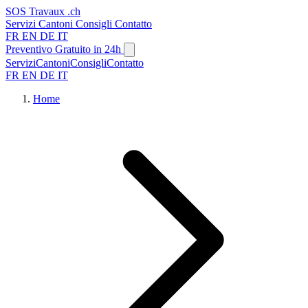
SOS
Travaux
.ch
Servizi
Cantoni
Consigli
Contatto
FR
EN
DE
IT
Preventivo Gratuito in 24h
Servizi
Cantoni
Consigli
Contatto
FR
EN
DE
IT
Home