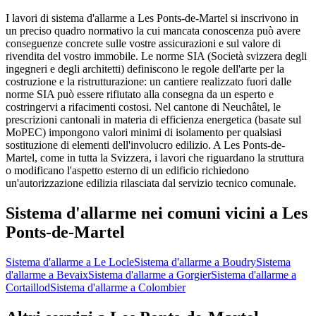
I lavori di sistema d'allarme a Les Ponts-de-Martel si inscrivono in
un preciso quadro normativo la cui mancata conoscenza può avere
conseguenze concrete sulle vostre assicurazioni e sul valore di
rivendita del vostro immobile. Le norme SIA (Società svizzera degli
ingegneri e degli architetti) definiscono le regole dell'arte per la
costruzione e la ristrutturazione: un cantiere realizzato fuori dalle
norme SIA può essere rifiutato alla consegna da un esperto e
costringervi a rifacimenti costosi. Nel cantone di Neuchâtel, le
prescrizioni cantonali in materia di efficienza energetica (basate sul
MoPEC) impongono valori minimi di isolamento per qualsiasi
sostituzione di elementi dell'involucro edilizio. A Les Ponts-de-
Martel, come in tutta la Svizzera, i lavori che riguardano la struttura
o modificano l'aspetto esterno di un edificio richiedono
un'autorizzazione edilizia rilasciata dal servizio tecnico comunale.
Sistema d'allarme nei comuni vicini a Les
Ponts-de-Martel
Sistema d'allarme a Le Locle
Sistema d'allarme a Boudry
Sistema
d'allarme a Bevaix
Sistema d'allarme a Gorgier
Sistema d'allarme a
Cortaillod
Sistema d'allarme a Colombier