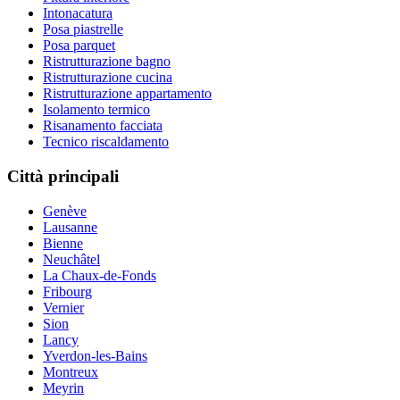
Intonacatura
Posa piastrelle
Posa parquet
Ristrutturazione bagno
Ristrutturazione cucina
Ristrutturazione appartamento
Isolamento termico
Risanamento facciata
Tecnico riscaldamento
Città principali
Genève
Lausanne
Bienne
Neuchâtel
La Chaux-de-Fonds
Fribourg
Vernier
Sion
Lancy
Yverdon-les-Bains
Montreux
Meyrin