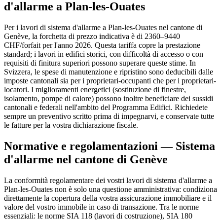
d'allarme a Plan-les-Ouates
Per i lavori di sistema d'allarme a Plan-les-Ouates nel cantone di
Genève, la forchetta di prezzo indicativa è di 2360–9440
CHF/forfait per l'anno 2026. Questa tariffa copre la prestazione
standard; i lavori in edifici storici, con difficoltà di accesso o con
requisiti di finitura superiori possono superare queste stime. In
Svizzera, le spese di manutenzione e ripristino sono deducibili dalle
imposte cantonali sia per i proprietari-occupanti che per i proprietari-
locatori. I miglioramenti energetici (sostituzione di finestre,
isolamento, pompe di calore) possono inoltre beneficiare dei sussidi
cantonali e federali nell'ambito del Programma Edifici. Richiedete
sempre un preventivo scritto prima di impegnarvi, e conservate tutte
le fatture per la vostra dichiarazione fiscale.
Normative e regolamentazioni — Sistema
d'allarme nel cantone di Genève
La conformità regolamentare dei vostri lavori di sistema d'allarme a
Plan-les-Ouates non è solo una questione amministrativa: condiziona
direttamente la copertura della vostra assicurazione immobiliare e il
valore del vostro immobile in caso di transazione. Tra le norme
essenziali: le norme SIA 118 (lavori di costruzione), SIA 180