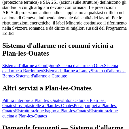
(protezione termica) e SIA 261 (azioni sulle strutture) definiscono gli
standard a cui gli artigiani devono conformarsi. Le prescrizioni
AICA di protezione antincendio si applicano a qualsiasi edificio nel
cantone di Genève, indipendentemente dall'entità dei lavori. Per le
ristrutturazioni energetiche, il label Minergie costituisce il riferimento
nella Svizzera romanda e dà diritto ai migliori sussidi del Programma
Edifici.
Sistema d'allarme nei comuni vicini a
Plan-les-Ouates
Sistema d'allarme a Confignon
Sistema d'allarme a Onex
Sistema
d'allarme a Bardonnex
Sistema d'allarme a Lancy
Sistema d'allarme a
Bernex
Sistema d'allarme a Carouge
Altri servizi a Plan-les-Ouates
Pittura interiore a Plan-les-Ouates
Intonacatura a Plan-les-
Ouates
Posa piastrelle a Plan-les-Ouates
Posa parquet a Plan-les-
Ouates
Ristrutturazione bagno a Plan-les-Ouates
Ristrutturazione
cucina a Plan-les-Ouates
Domande frequenti — Sistema d'allarme