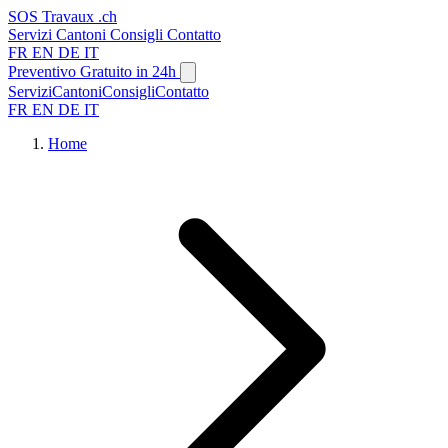
SOS
Travaux
.ch
Servizi
Cantoni
Consigli
Contatto
FR
EN
DE
IT
Preventivo Gratuito in 24h
Servizi
Cantoni
Consigli
Contatto
FR
EN
DE
IT
Home