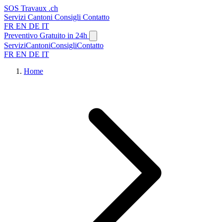
SOS
Travaux
.ch
Servizi
Cantoni
Consigli
Contatto
FR
EN
DE
IT
Preventivo Gratuito in 24h
Servizi
Cantoni
Consigli
Contatto
FR
EN
DE
IT
Home