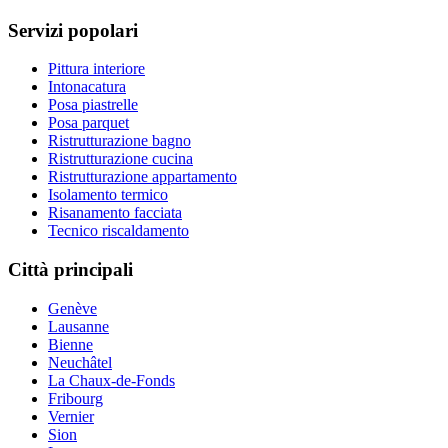
Servizi popolari
Pittura interiore
Intonacatura
Posa piastrelle
Posa parquet
Ristrutturazione bagno
Ristrutturazione cucina
Ristrutturazione appartamento
Isolamento termico
Risanamento facciata
Tecnico riscaldamento
Città principali
Genève
Lausanne
Bienne
Neuchâtel
La Chaux-de-Fonds
Fribourg
Vernier
Sion