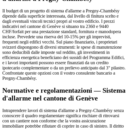
Il budget di un progetto di sistema d'allarme a Pregny-Chambésy
dipende dalla superficie interessata, dal livello di finitura scelto e
dagli eventuali vincoli tecnici propri al vostro edificio. I prezzi
indicativi nel cantone di Genève si situano tra 2360 e 9440
CHF/forfait per una prestazione standard, fornitura e manodopera
incluse. Prevedete una riserva del 10-15% per gli imprevisti,
frequenti negli edifici vecchi. Sul piano finanziario, i proprietari
svizzeri dispongono di diversi strumenti: le spese di manutenzione
sono deducibili dalle imposte sul reddito, gli investimenti in
efficienza energetica beneficiano dei sussidi del Programma Edifici,
e i lavori importanti possono essere finanziati da un credito
ipotecario complementare o da un prelievo anticipato dal 3° pilastro.
Confrontate queste opzioni con il vostro consulente bancario a
Pregny-Chambésy.
Normative e regolamentazioni — Sistema
d'allarme nel cantone di Genève
Intraprendere lavori di sistema d'allarme a Pregny-Chambésy senza
conoscere il quadro regolamentare significa rischiare di ritrovarsi
con un cantiere non conforme che la vostra assicurazione
immobiliare potrebbe rifiutare di coprire in caso di sinistro. Il diritto