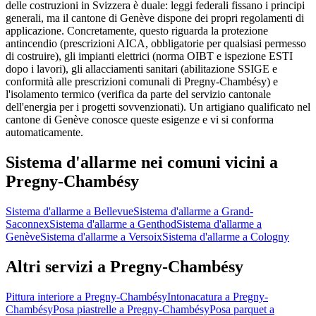
delle costruzioni in Svizzera è duale: leggi federali fissano i principi
generali, ma il cantone di Genève dispone dei propri regolamenti di
applicazione. Concretamente, questo riguarda la protezione
antincendio (prescrizioni AICA, obbligatorie per qualsiasi permesso
di costruire), gli impianti elettrici (norma OIBT e ispezione ESTI
dopo i lavori), gli allacciamenti sanitari (abilitazione SSIGE e
conformità alle prescrizioni comunali di Pregny-Chambésy) e
l'isolamento termico (verifica da parte del servizio cantonale
dell'energia per i progetti sovvenzionati). Un artigiano qualificato nel
cantone di Genève conosce queste esigenze e vi si conforma
automaticamente.
Sistema d'allarme nei comuni vicini a
Pregny-Chambésy
Sistema d'allarme a Bellevue
Sistema d'allarme a Grand-
Saconnex
Sistema d'allarme a Genthod
Sistema d'allarme a
Genève
Sistema d'allarme a Versoix
Sistema d'allarme a Cologny
Altri servizi a Pregny-Chambésy
Pittura interiore a Pregny-Chambésy
Intonacatura a Pregny-
Chambésy
Posa piastrelle a Pregny-Chambésy
Posa parquet a