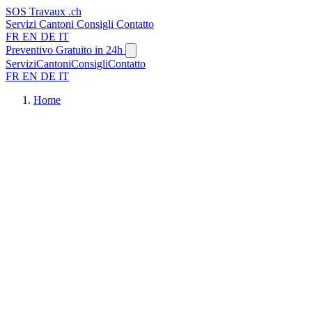
SOS
Travaux
.ch
Servizi
Cantoni
Consigli
Contatto
FR
EN
DE
IT
Preventivo Gratuito in 24h
Servizi
Cantoni
Consigli
Contatto
FR
EN
DE
IT
Home