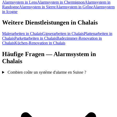
Alarmsystem in Lens
Alarmsystem in Chermignon
Alarmsystem in
Randogne
Alarmsystem in Sierre
Alarmsystem in Grône
Alarmsystem
in Icogne
Weitere Dienstleistungen in Chalais
Malerarbeiten in Chalais
Gipserarbeiten in Chalais
Plattenarbeiten in
Chalais
Parkettarbeiten in Chalais
Badezimmer-Renovation in
Chalais
Küchen-Renovation in Chalais
Häufige Fragen — Alarmsystem in
Chalais
Combien coûte un système d'alarme en Suisse ?