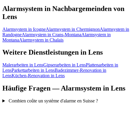
Alarmsystem in Nachbargemeinden von
Lens
Alarmsystem in Icogne
Alarmsystem in Chermignon
Alarmsystem in
Randogne
Alarmsystem in Crans-Montana
Alarmsystem in
Montana
Alarmsystem in Chalais
Weitere Dienstleistungen in Lens
Malerarbeiten in Lens
Gipserarbeiten in Lens
Plattenarbeiten in
Lens
Parkettarbeiten in Lens
Badezimmer-Renovation in
Lens
Küchen-Renovation in Lens
Häufige Fragen — Alarmsystem in Lens
Combien coûte un système d'alarme en Suisse ?