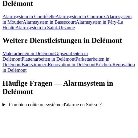
Delémont
Alarmsystem in Courtételle
Alarmsystem in Courroux
Alarmsystem
in Moutier
Alarmsystem in Bassecourt
Alarmsystem in Péry-La
Heutte
Alarmsystem in Saint-Ursanne
Weitere Dienstleistungen in Delémont
Malerarbeiten in Delémont
Gipserarbeiten in
Delémont
Plattenarbeiten in Delémont
Parkettarbeiten in
Delémont
Badezimmer-Renovation in Delémont
Küchen-Renovation
in Delémont
Häufige Fragen — Alarmsystem in
Delémont
Combien coûte un système d'alarme en Suisse ?