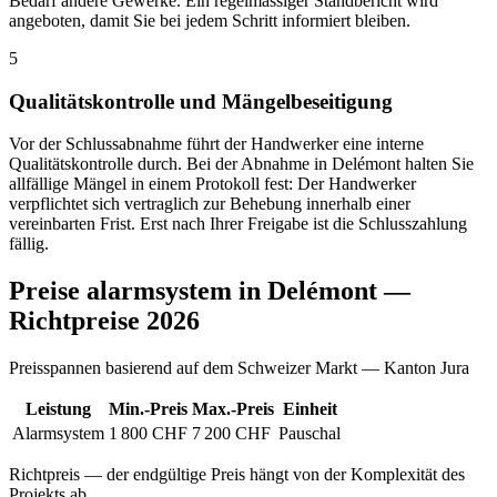
Bedarf andere Gewerke. Ein regelmässiger Standbericht wird
angeboten, damit Sie bei jedem Schritt informiert bleiben.
5
Qualitätskontrolle und Mängelbeseitigung
Vor der Schlussabnahme führt der Handwerker eine interne
Qualitätskontrolle durch. Bei der Abnahme in Delémont halten Sie
allfällige Mängel in einem Protokoll fest: Der Handwerker
verpflichtet sich vertraglich zur Behebung innerhalb einer
vereinbarten Frist. Erst nach Ihrer Freigabe ist die Schlusszahlung
fällig.
Preise alarmsystem in Delémont —
Richtpreise 2026
Preisspannen basierend auf dem Schweizer Markt — Kanton Jura
Leistung
Min.-Preis
Max.-Preis
Einheit
Alarmsystem
1 800 CHF
7 200 CHF
Pauschal
Richtpreis — der endgültige Preis hängt von der Komplexität des
Projekts ab.