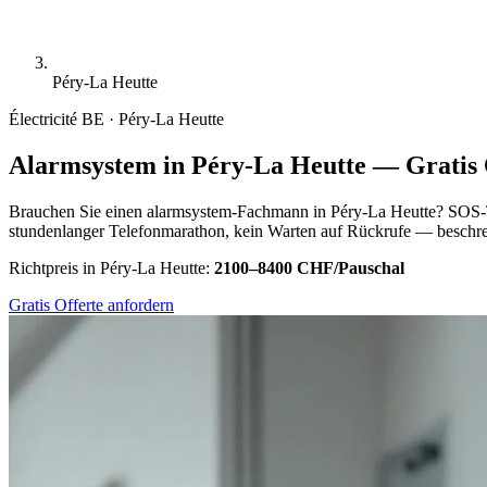
Péry-La Heutte
Électricité
BE · Péry-La Heutte
Alarmsystem in Péry-La Heutte — Gratis 
Brauchen Sie einen alarmsystem-Fachmann in Péry-La Heutte? SOS-Tr
stundenlanger Telefonmarathon, kein Warten auf Rückrufe — beschreib
Richtpreis in Péry-La Heutte:
2100–8400 CHF/Pauschal
Gratis Offerte anfordern