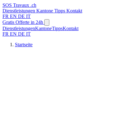
SOS
Travaux
.ch
Dienstleistungen
Kantone
Tipps
Kontakt
FR
EN
DE
IT
Gratis Offerte in 24h
Dienstleistungen
Kantone
Tipps
Kontakt
FR
EN
DE
IT
Startseite