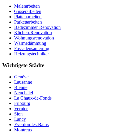
Malerarbeiten
Gipserarbeiten
Plattenarbeiten
Parkettarbeiten
Badezimmer-Renovation
Küchen-Renovation
Wohnungsrenovation
Wärmedämmung
Fassadensanierung
Heizungstechniker
Wichtigste Städte
Genève
Lausanne
Bienne
Neuchâtel
La Chaux-de-Fonds
Fribourg
Vernier
Sion
Lancy
Yverdon-les-Bains
Montreux