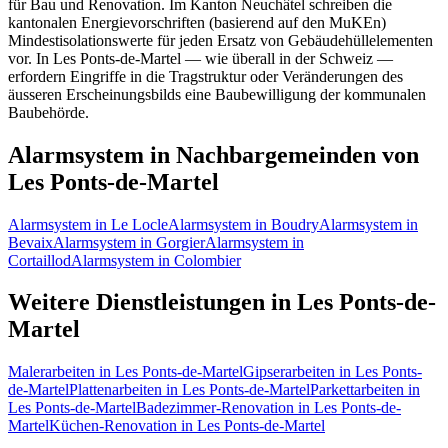
für Bau und Renovation. Im Kanton Neuchâtel schreiben die
kantonalen Energievorschriften (basierend auf den MuKEn)
Mindestisolationswerte für jeden Ersatz von Gebäudehüllelementen
vor. In Les Ponts-de-Martel — wie überall in der Schweiz —
erfordern Eingriffe in die Tragstruktur oder Veränderungen des
äusseren Erscheinungsbilds eine Baubewilligung der kommunalen
Baubehörde.
Alarmsystem in Nachbargemeinden von
Les Ponts-de-Martel
Alarmsystem in Le Locle
Alarmsystem in Boudry
Alarmsystem in
Bevaix
Alarmsystem in Gorgier
Alarmsystem in
Cortaillod
Alarmsystem in Colombier
Weitere Dienstleistungen in Les Ponts-de-
Martel
Malerarbeiten in Les Ponts-de-Martel
Gipserarbeiten in Les Ponts-
de-Martel
Plattenarbeiten in Les Ponts-de-Martel
Parkettarbeiten in
Les Ponts-de-Martel
Badezimmer-Renovation in Les Ponts-de-
Martel
Küchen-Renovation in Les Ponts-de-Martel