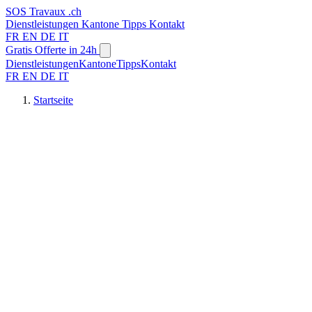
SOS
Travaux
.ch
Dienstleistungen
Kantone
Tipps
Kontakt
FR
EN
DE
IT
Gratis Offerte in 24h
Dienstleistungen
Kantone
Tipps
Kontakt
FR
EN
DE
IT
Startseite