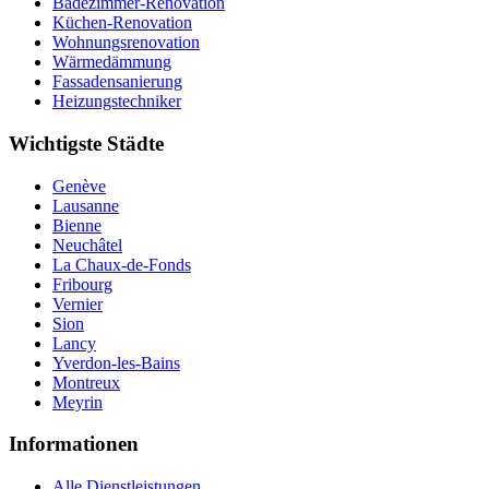
Badezimmer-Renovation
Küchen-Renovation
Wohnungsrenovation
Wärmedämmung
Fassadensanierung
Heizungstechniker
Wichtigste Städte
Genève
Lausanne
Bienne
Neuchâtel
La Chaux-de-Fonds
Fribourg
Vernier
Sion
Lancy
Yverdon-les-Bains
Montreux
Meyrin
Informationen
Alle Dienstleistungen