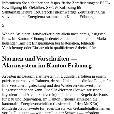
Informieren Sie sich über berufsspezifische Zertifizierungen: ESTI-
Bewilligung für Elektriker, SVGW-Zulassung für
Sanitärinstallateure, ReCert oder gleichwertige Zertifizierung für
subventionierte Energiemassnahmen im Kanton Fribourg.
5
Wählen Sie einen Handwerker nicht allein nach dem günstigsten
Preis. Im Kanton Fribourg bedeutet ein deutlich unter dem Markt
liegender Tarif oft Einsparungen bei Materialien, fehlende
Versicherung oder Einsatz nicht qualifizierter Arbeitskräfte.
Normen und Vorschriften —
Alarmsystem im Kanton Fribourg
Arbeiten im Bereich alarmsystem in Düdingen erfolgen in einem
präzisen normativen Rahmen, dessen Unkenntnis direkte Folgen für
Ihre Versicherungsdeckung und den Wiederverkaufswert Ihrer
Liegenschaft haben kann. Die SIA-Normen (Schweizerischer
Ingenieur- und Architektenverein) definieren die Regeln der Kunst
für Bau und Renovation. Im Kanton Fribourg schreiben die
kantonalen Energievorschriften (basierend auf den MuKEn)
Mindestisolationswerte für jeden Ersatz von Gebäudehüllelementen
vor. In Düdingen — wie überall in der Schweiz — erfordern