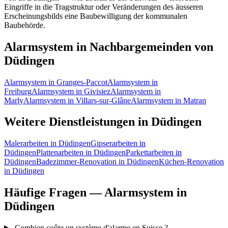
Eingriffe in die Tragstruktur oder Veränderungen des äusseren
Erscheinungsbilds eine Baubewilligung der kommunalen
Baubehörde.
Alarmsystem in Nachbargemeinden von
Düdingen
Alarmsystem in Granges-Paccot
Alarmsystem in
Freiburg
Alarmsystem in Givisiez
Alarmsystem in
Marly
Alarmsystem in Villars-sur-Glâne
Alarmsystem in Matran
Weitere Dienstleistungen in Düdingen
Malerarbeiten in Düdingen
Gipserarbeiten in
Düdingen
Plattenarbeiten in Düdingen
Parkettarbeiten in
Düdingen
Badezimmer-Renovation in Düdingen
Küchen-Renovation
in Düdingen
Häufige Fragen — Alarmsystem in
Düdingen
Combien coûte un système d'alarme en Suisse ?