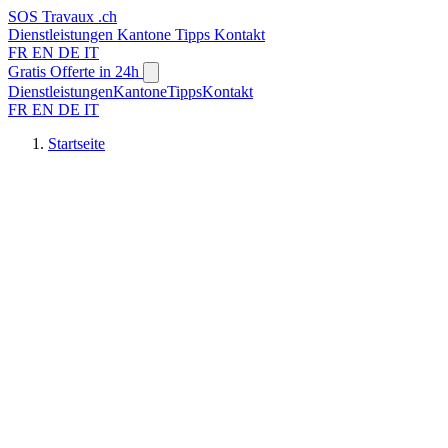
SOS
Travaux
.ch
Dienstleistungen
Kantone
Tipps
Kontakt
FR
EN
DE
IT
Gratis Offerte in 24h
Dienstleistungen
Kantone
Tipps
Kontakt
FR
EN
DE
IT
Startseite