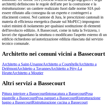
architetti) definiscono le regole dell'arte per la costruzione e la
ristrutturazione: un cantiere realizzato fuori dalle norme SIA può
essere rifiutato alla consegna da un esperto e costringervi a
rifacimenti costosi. Nel cantone di Jura, le prescrizioni cantonali in
materia di efficienza energetica (basate sul MoPEC) impongono
valori minimi di isolamento per qualsiasi sostituzione di elementi
dell'involucro edilizio. A Bassecourt, come in tutta la Svizzera, i
lavori che riguardano la struttura o modificano l'aspetto esterno di un
edificio richiedono un'autorizzazione edilizia rilasciata dal servizio
tecnico comunale.
Architetto nei comuni vicini a Bassecourt
Architetto a Saint-Ursanne
Architetto a Courtételle
Architetto a
Delémont
Architetto a Tavannes
Architetto a Péry-La
Heutte
Architetto a Moutier
Altri servizi a Bassecourt
Pittura interiore a Bassecourt
Intonacatura a Bassecourt
Posa
piastrelle a Bassecourt
Posa parquet a Bassecourt
Ristrutturazione
bagno a Bassecourt
Ristrutturazione cucina a Bassecourt