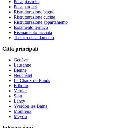
Posa piastrelle
Posa parquet
Ristrutturazione bagno
Ristrutturazione cucina
Ristrutturazione appartamento
Isolamento termico
Risanamento facciata
Tecnico riscaldamento
Città principali
Genève
Lausanne
Bienne
Neuchâtel
La Chaux-de-Fonds
Fribourg
Vernier
Sion
Lancy
Yverdon-les-Bains
Montreux
Meyrin
Informazioni