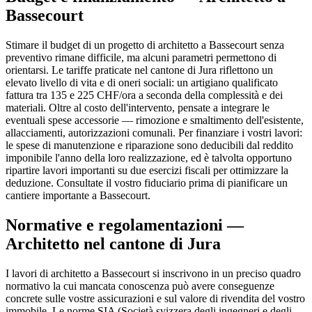
Bassecourt
Stimare il budget di un progetto di architetto a Bassecourt senza
preventivo rimane difficile, ma alcuni parametri permettono di
orientarsi. Le tariffe praticate nel cantone di Jura riflettono un
elevato livello di vita e di oneri sociali: un artigiano qualificato
fattura tra 135 e 225 CHF/ora a seconda della complessità e dei
materiali. Oltre al costo dell'intervento, pensate a integrare le
eventuali spese accessorie — rimozione e smaltimento dell'esistente,
allacciamenti, autorizzazioni comunali. Per finanziare i vostri lavori:
le spese di manutenzione e riparazione sono deducibili dal reddito
imponibile l'anno della loro realizzazione, ed è talvolta opportuno
ripartire lavori importanti su due esercizi fiscali per ottimizzare la
deduzione. Consultate il vostro fiduciario prima di pianificare un
cantiere importante a Bassecourt.
Normative e regolamentazioni —
Architetto nel cantone di Jura
I lavori di architetto a Bassecourt si inscrivono in un preciso quadro
normativo la cui mancata conoscenza può avere conseguenze
concrete sulle vostre assicurazioni e sul valore di rivendita del vostro
immobile. Le norme SIA (Società svizzera degli ingegneri e degli