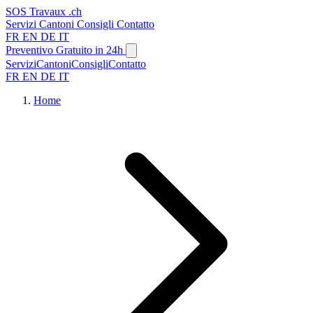
SOS
Travaux
.ch
Servizi
Cantoni
Consigli
Contatto
FR
EN
DE
IT
Preventivo Gratuito in 24h
Servizi
Cantoni
Consigli
Contatto
FR
EN
DE
IT
Home