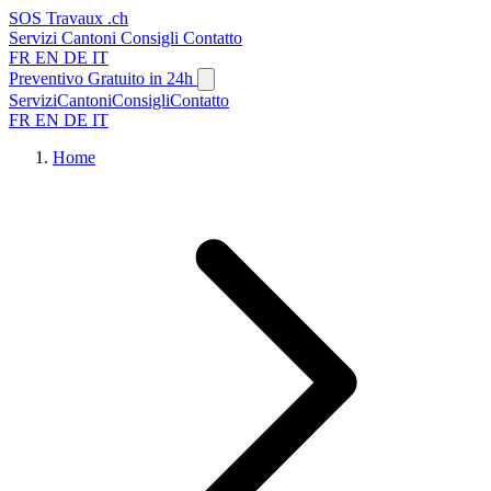
SOS
Travaux
.ch
Servizi
Cantoni
Consigli
Contatto
FR
EN
DE
IT
Preventivo Gratuito in 24h
Servizi
Cantoni
Consigli
Contatto
FR
EN
DE
IT
Home