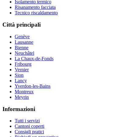
Isolamento termico
Risanamento facciata
Tecnico riscaldamento
Città principali
Genève
Lausanne
Bienne
Neuchâtel
La Chaux-de-Fonds
Fribourg
Vernier
Sion
Lancy
Yverdon-les-Bains
Montreux
Meyrin
Informazioni
Tutti i servizi
Cantoni coperti
Consigli pratici