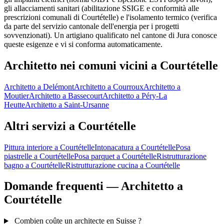
gli allacciamenti sanitari (abilitazione SSIGE e conformità alle
prescrizioni comunali di Courtételle) e l'isolamento termico (verifica
da parte del servizio cantonale dell'energia per i progetti
sovvenzionati). Un artigiano qualificato nel cantone di Jura conosce
queste esigenze e vi si conforma automaticamente.
Architetto nei comuni vicini a Courtételle
Architetto a Delémont
Architetto a Courroux
Architetto a
Moutier
Architetto a Bassecourt
Architetto a Péry-La
Heutte
Architetto a Saint-Ursanne
Altri servizi a Courtételle
Pittura interiore a Courtételle
Intonacatura a Courtételle
Posa
piastrelle a Courtételle
Posa parquet a Courtételle
Ristrutturazione
bagno a Courtételle
Ristrutturazione cucina a Courtételle
Domande frequenti — Architetto a
Courtételle
Combien coûte un architecte en Suisse ?