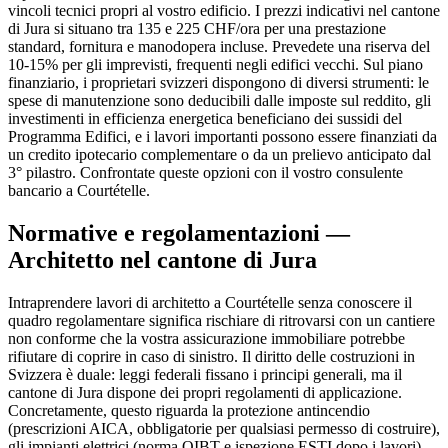
vincoli tecnici propri al vostro edificio. I prezzi indicativi nel cantone
di Jura si situano tra 135 e 225 CHF/ora per una prestazione
standard, fornitura e manodopera incluse. Prevedete una riserva del
10-15% per gli imprevisti, frequenti negli edifici vecchi. Sul piano
finanziario, i proprietari svizzeri dispongono di diversi strumenti: le
spese di manutenzione sono deducibili dalle imposte sul reddito, gli
investimenti in efficienza energetica beneficiano dei sussidi del
Programma Edifici, e i lavori importanti possono essere finanziati da
un credito ipotecario complementare o da un prelievo anticipato dal
3° pilastro. Confrontate queste opzioni con il vostro consulente
bancario a Courtételle.
Normative e regolamentazioni —
Architetto nel cantone di Jura
Intraprendere lavori di architetto a Courtételle senza conoscere il
quadro regolamentare significa rischiare di ritrovarsi con un cantiere
non conforme che la vostra assicurazione immobiliare potrebbe
rifiutare di coprire in caso di sinistro. Il diritto delle costruzioni in
Svizzera è duale: leggi federali fissano i principi generali, ma il
cantone di Jura dispone dei propri regolamenti di applicazione.
Concretamente, questo riguarda la protezione antincendio
(prescrizioni AICA, obbligatorie per qualsiasi permesso di costruire),
gli impianti elettrici (norma OIBT e ispezione ESTI dopo i lavori),