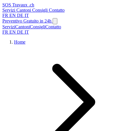
SOS
Travaux
.ch
Servizi
Cantoni
Consigli
Contatto
FR
EN
DE
IT
Preventivo Gratuito in 24h
Servizi
Cantoni
Consigli
Contatto
FR
EN
DE
IT
Home