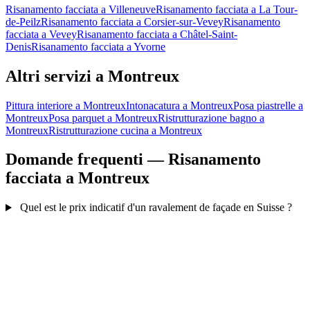
Risanamento facciata a Villeneuve
Risanamento facciata a La Tour-
de-Peilz
Risanamento facciata a Corsier-sur-Vevey
Risanamento
facciata a Vevey
Risanamento facciata a Châtel-Saint-
Denis
Risanamento facciata a Yvorne
Altri servizi a Montreux
Pittura interiore a Montreux
Intonacatura a Montreux
Posa piastrelle a
Montreux
Posa parquet a Montreux
Ristrutturazione bagno a
Montreux
Ristrutturazione cucina a Montreux
Domande frequenti — Risanamento
facciata a Montreux
Quel est le prix indicatif d'un ravalement de façade en Suisse ?