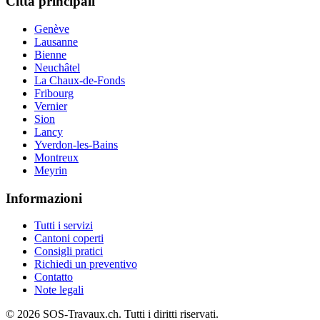
Città principali
Genève
Lausanne
Bienne
Neuchâtel
La Chaux-de-Fonds
Fribourg
Vernier
Sion
Lancy
Yverdon-les-Bains
Montreux
Meyrin
Informazioni
Tutti i servizi
Cantoni coperti
Consigli pratici
Richiedi un preventivo
Contatto
Note legali
© 2026 SOS-Travaux.ch. Tutti i diritti riservati.