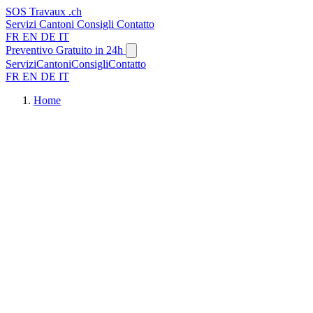
SOS
Travaux
.ch
Servizi
Cantoni
Consigli
Contatto
FR
EN
DE
IT
Preventivo Gratuito in 24h
Servizi
Cantoni
Consigli
Contatto
FR
EN
DE
IT
Home