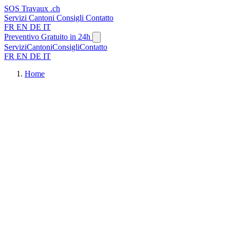
SOS
Travaux
.ch
Servizi
Cantoni
Consigli
Contatto
FR
EN
DE
IT
Preventivo Gratuito in 24h
Servizi
Cantoni
Consigli
Contatto
FR
EN
DE
IT
Home