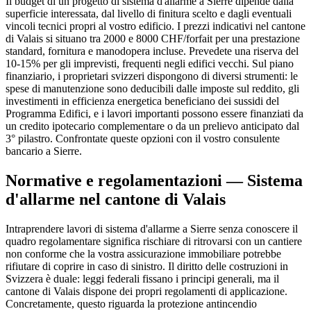
Il budget di un progetto di sistema d'allarme a Sierre dipende dalla
superficie interessata, dal livello di finitura scelto e dagli eventuali
vincoli tecnici propri al vostro edificio. I prezzi indicativi nel cantone
di Valais si situano tra 2000 e 8000 CHF/forfait per una prestazione
standard, fornitura e manodopera incluse. Prevedete una riserva del
10-15% per gli imprevisti, frequenti negli edifici vecchi. Sul piano
finanziario, i proprietari svizzeri dispongono di diversi strumenti: le
spese di manutenzione sono deducibili dalle imposte sul reddito, gli
investimenti in efficienza energetica beneficiano dei sussidi del
Programma Edifici, e i lavori importanti possono essere finanziati da
un credito ipotecario complementare o da un prelievo anticipato dal
3° pilastro. Confrontate queste opzioni con il vostro consulente
bancario a Sierre.
Normative e regolamentazioni — Sistema
d'allarme nel cantone di Valais
Intraprendere lavori di sistema d'allarme a Sierre senza conoscere il
quadro regolamentare significa rischiare di ritrovarsi con un cantiere
non conforme che la vostra assicurazione immobiliare potrebbe
rifiutare di coprire in caso di sinistro. Il diritto delle costruzioni in
Svizzera è duale: leggi federali fissano i principi generali, ma il
cantone di Valais dispone dei propri regolamenti di applicazione.
Concretamente, questo riguarda la protezione antincendio