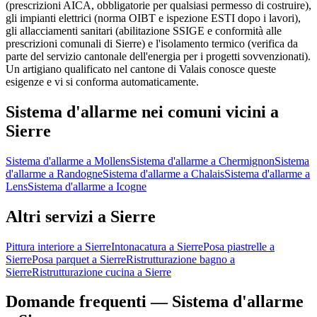
(prescrizioni AICA, obbligatorie per qualsiasi permesso di costruire),
gli impianti elettrici (norma OIBT e ispezione ESTI dopo i lavori),
gli allacciamenti sanitari (abilitazione SSIGE e conformità alle
prescrizioni comunali di Sierre) e l'isolamento termico (verifica da
parte del servizio cantonale dell'energia per i progetti sovvenzionati).
Un artigiano qualificato nel cantone di Valais conosce queste
esigenze e vi si conforma automaticamente.
Sistema d'allarme nei comuni vicini a
Sierre
Sistema d'allarme a Mollens
Sistema d'allarme a Chermignon
Sistema
d'allarme a Randogne
Sistema d'allarme a Chalais
Sistema d'allarme a
Lens
Sistema d'allarme a Icogne
Altri servizi a Sierre
Pittura interiore a Sierre
Intonacatura a Sierre
Posa piastrelle a
Sierre
Posa parquet a Sierre
Ristrutturazione bagno a
Sierre
Ristrutturazione cucina a Sierre
Domande frequenti — Sistema d'allarme