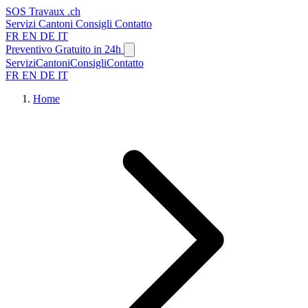
SOS
Travaux
.ch
Servizi
Cantoni
Consigli
Contatto
FR
EN
DE
IT
Preventivo Gratuito in 24h
Servizi
Cantoni
Consigli
Contatto
FR
EN
DE
IT
Home