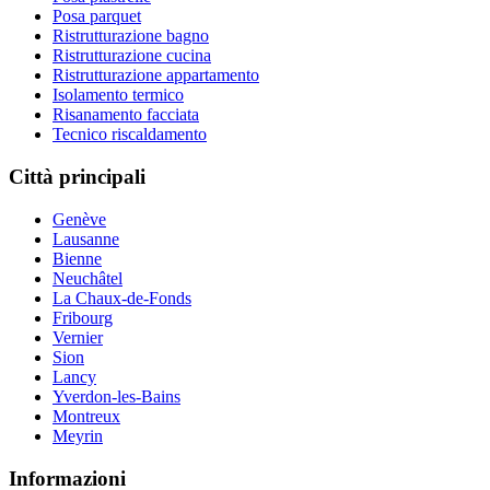
Posa parquet
Ristrutturazione bagno
Ristrutturazione cucina
Ristrutturazione appartamento
Isolamento termico
Risanamento facciata
Tecnico riscaldamento
Città principali
Genève
Lausanne
Bienne
Neuchâtel
La Chaux-de-Fonds
Fribourg
Vernier
Sion
Lancy
Yverdon-les-Bains
Montreux
Meyrin
Informazioni