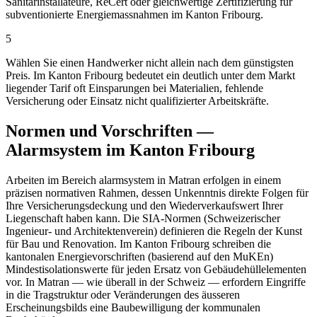
Sanitärinstallateure, ReCert oder gleichwertige Zertifizierung für
subventionierte Energiemassnahmen im Kanton Fribourg.
5
Wählen Sie einen Handwerker nicht allein nach dem günstigsten
Preis. Im Kanton Fribourg bedeutet ein deutlich unter dem Markt
liegender Tarif oft Einsparungen bei Materialien, fehlende
Versicherung oder Einsatz nicht qualifizierter Arbeitskräfte.
Normen und Vorschriften —
Alarmsystem im Kanton Fribourg
Arbeiten im Bereich alarmsystem in Matran erfolgen in einem
präzisen normativen Rahmen, dessen Unkenntnis direkte Folgen für
Ihre Versicherungsdeckung und den Wiederverkaufswert Ihrer
Liegenschaft haben kann. Die SIA-Normen (Schweizerischer
Ingenieur- und Architektenverein) definieren die Regeln der Kunst
für Bau und Renovation. Im Kanton Fribourg schreiben die
kantonalen Energievorschriften (basierend auf den MuKEn)
Mindestisolationswerte für jeden Ersatz von Gebäudehüllelementen
vor. In Matran — wie überall in der Schweiz — erfordern Eingriffe
in die Tragstruktur oder Veränderungen des äusseren
Erscheinungsbilds eine Baubewilligung der kommunalen