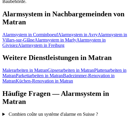
Baubehörde.
Alarmsystem in Nachbargemeinden von
Matran
Alarmsystem in Corminboeuf
Alarmsystem in Avry
Alarmsystem in
Villars-sur-Glâne
Alarmsystem in Marly
Alarmsystem in
Givisiez
Alarmsystem in Freiburg
Weitere Dienstleistungen in Matran
Malerarbeiten in Matran
Gipserarbeiten in Matran
Plattenarbeiten in
Matran
Parkettarbeiten in Matran
Badezimmer-Renovation in
Matran
Küchen-Renovation in Matran
Häufige Fragen — Alarmsystem in
Matran
Combien coûte un système d'alarme en Suisse ?