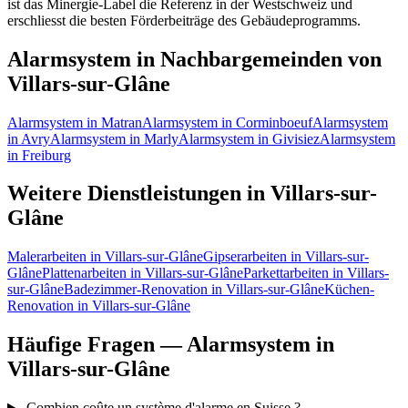
ist das Minergie-Label die Referenz in der Westschweiz und
erschliesst die besten Förderbeiträge des Gebäudeprogramms.
Alarmsystem in Nachbargemeinden von
Villars-sur-Glâne
Alarmsystem in Matran
Alarmsystem in Corminboeuf
Alarmsystem
in Avry
Alarmsystem in Marly
Alarmsystem in Givisiez
Alarmsystem
in Freiburg
Weitere Dienstleistungen in Villars-sur-
Glâne
Malerarbeiten in Villars-sur-Glâne
Gipserarbeiten in Villars-sur-
Glâne
Plattenarbeiten in Villars-sur-Glâne
Parkettarbeiten in Villars-
sur-Glâne
Badezimmer-Renovation in Villars-sur-Glâne
Küchen-
Renovation in Villars-sur-Glâne
Häufige Fragen — Alarmsystem in
Villars-sur-Glâne
Combien coûte un système d'alarme en Suisse ?