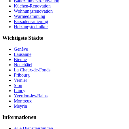
Badezimmer-Renovation
Küchen-Renovation
Wohnungsrenovation
Wärmedämmung
Fassadensanierung
Heizungstechniker
Wichtigste Städte
Genève
Lausanne
Bienne
Neuchâtel
La Chaux-de-Fonds
Fribourg
Vernier
Sion
Lancy
Yverdon-les-Bains
Montreux
Meyrin
Informationen
Alle Dienstleistungen