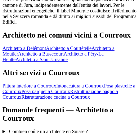
cantone di Jura, indipendentemente dall'entità dei lavori. Per le
ristrutturazioni energetiche, il label Minergie costituisce il riferimento
nella Svizzera romanda e dà diritto ai migliori sussidi del Programma
Edifici.
Architetto nei comuni vicini a Courroux
Architetto a Delémont
Architetto a Courtételle
Architetto a
Moutier
Architetto a Bassecourt
Architetto a Péry-La
Heutte
Architetto a Saint-Ursanne
Altri servizi a Courroux
Pittura interiore a Courroux
Intonacatura a Courroux
Posa piastrelle a
Courroux
Posa parquet a Courroux
Ristrutturazione bagno a
Courroux
Ristrutturazione cucina a Courroux
Domande frequenti — Architetto a
Courroux
Combien coûte un architecte en Suisse ?