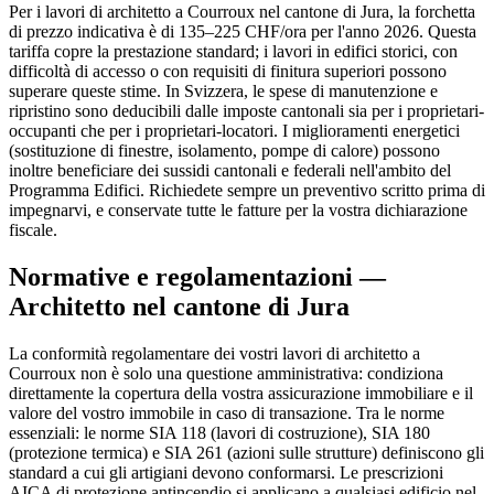
Per i lavori di architetto a Courroux nel cantone di Jura, la forchetta
di prezzo indicativa è di 135–225 CHF/ora per l'anno 2026. Questa
tariffa copre la prestazione standard; i lavori in edifici storici, con
difficoltà di accesso o con requisiti di finitura superiori possono
superare queste stime. In Svizzera, le spese di manutenzione e
ripristino sono deducibili dalle imposte cantonali sia per i proprietari-
occupanti che per i proprietari-locatori. I miglioramenti energetici
(sostituzione di finestre, isolamento, pompe di calore) possono
inoltre beneficiare dei sussidi cantonali e federali nell'ambito del
Programma Edifici. Richiedete sempre un preventivo scritto prima di
impegnarvi, e conservate tutte le fatture per la vostra dichiarazione
fiscale.
Normative e regolamentazioni —
Architetto nel cantone di Jura
La conformità regolamentare dei vostri lavori di architetto a
Courroux non è solo una questione amministrativa: condiziona
direttamente la copertura della vostra assicurazione immobiliare e il
valore del vostro immobile in caso di transazione. Tra le norme
essenziali: le norme SIA 118 (lavori di costruzione), SIA 180
(protezione termica) e SIA 261 (azioni sulle strutture) definiscono gli
standard a cui gli artigiani devono conformarsi. Le prescrizioni
AICA di protezione antincendio si applicano a qualsiasi edificio nel