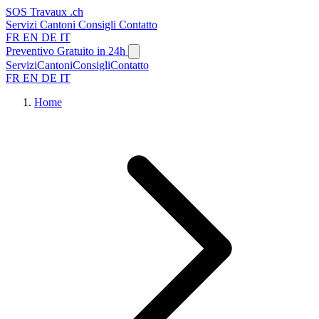
SOS
Travaux
.ch
Servizi
Cantoni
Consigli
Contatto
FR
EN
DE
IT
Preventivo Gratuito in 24h
Servizi
Cantoni
Consigli
Contatto
FR
EN
DE
IT
Home