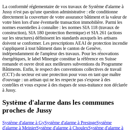
La conformité réglementaire de vos travaux de Système d'alarme à
Jussy n'est pas qu'une question administrative : elle conditionne
directement la couverture de votre assurance bâtiment et la valeur de
votre bien lors d'une éventuelle transaction immobilière. Parmi les
normes essentielles à connaître : les normes SIA 118 (travaux de
construction), SIA 180 (protection thermique) et SIA 261 (actions
sur les structures) définissent les standards auxquels les artisans
doivent se conformer. Les prescriptions AEAI de protection incendie
s'appliquent à tout bâtiment dans le canton de Genève,
indépendamment de l'ampleur des travaux. Pour les rénovations
énergétiques, le label Minergie constitue la référence en Suisse
romande et ouvre droit aux meilleures subventions du Programme
Bâtiments. Enfin, le respect des conventions collectives de travail
(CCT) du secteur est une protection pour vous en tant que maître
d'ouvrage : un artisan qui ne les respecte pas s'expose à des
contrôles et vous expose à des risques de sous-traitance non déclarée
à Jussy.
Système d'alarme dans les communes
proches de Jussy
Système d'alarme à Gy
Système d'alarme à Presinge
Système
d'alarme à Meinier
Système d'alarme à Choulex
Système d'alarme à