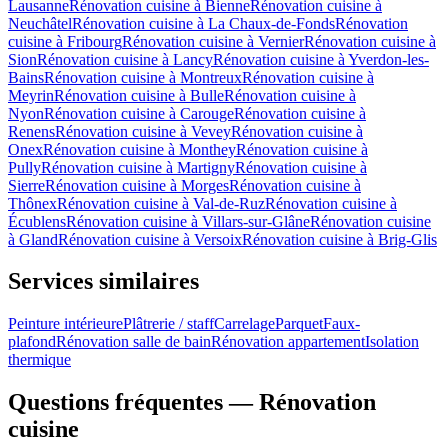
Lausanne
Rénovation cuisine à Bienne
Rénovation cuisine à
Neuchâtel
Rénovation cuisine à La Chaux-de-Fonds
Rénovation
cuisine à Fribourg
Rénovation cuisine à Vernier
Rénovation cuisine à
Sion
Rénovation cuisine à Lancy
Rénovation cuisine à Yverdon-les-
Bains
Rénovation cuisine à Montreux
Rénovation cuisine à
Meyrin
Rénovation cuisine à Bulle
Rénovation cuisine à
Nyon
Rénovation cuisine à Carouge
Rénovation cuisine à
Renens
Rénovation cuisine à Vevey
Rénovation cuisine à
Onex
Rénovation cuisine à Monthey
Rénovation cuisine à
Pully
Rénovation cuisine à Martigny
Rénovation cuisine à
Sierre
Rénovation cuisine à Morges
Rénovation cuisine à
Thônex
Rénovation cuisine à Val-de-Ruz
Rénovation cuisine à
Écublens
Rénovation cuisine à Villars-sur-Glâne
Rénovation cuisine
à Gland
Rénovation cuisine à Versoix
Rénovation cuisine à Brig-Glis
Services similaires
Peinture intérieure
Plâtrerie / staff
Carrelage
Parquet
Faux-
plafond
Rénovation salle de bain
Rénovation appartement
Isolation
thermique
Questions fréquentes — Rénovation
cuisine