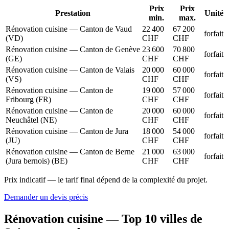
Prix
Prix
Prestation
Unité
min.
max.
Rénovation cuisine — Canton de Vaud
22 400
67 200
forfait
(VD)
CHF
CHF
Rénovation cuisine — Canton de Genève
23 600
70 800
forfait
(GE)
CHF
CHF
Rénovation cuisine — Canton de Valais
20 000
60 000
forfait
(VS)
CHF
CHF
Rénovation cuisine — Canton de
19 000
57 000
forfait
Fribourg (FR)
CHF
CHF
Rénovation cuisine — Canton de
20 000
60 000
forfait
Neuchâtel (NE)
CHF
CHF
Rénovation cuisine — Canton de Jura
18 000
54 000
forfait
(JU)
CHF
CHF
Rénovation cuisine — Canton de Berne
21 000
63 000
forfait
(Jura bernois) (BE)
CHF
CHF
Prix indicatif — le tarif final dépend de la complexité du projet.
Demander un devis précis
Rénovation cuisine — Top 10 villes de