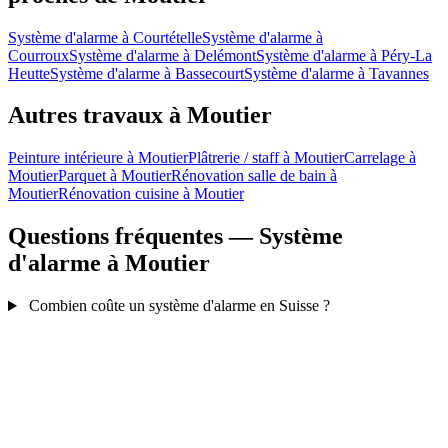
Système d'alarme à Courtételle
Système d'alarme à
Courroux
Système d'alarme à Delémont
Système d'alarme à Péry-La
Heutte
Système d'alarme à Bassecourt
Système d'alarme à Tavannes
Autres travaux à Moutier
Peinture intérieure à Moutier
Plâtrerie / staff à Moutier
Carrelage à
Moutier
Parquet à Moutier
Rénovation salle de bain à
Moutier
Rénovation cuisine à Moutier
Questions fréquentes — Système
d'alarme à Moutier
Combien coûte un système d'alarme en Suisse ?