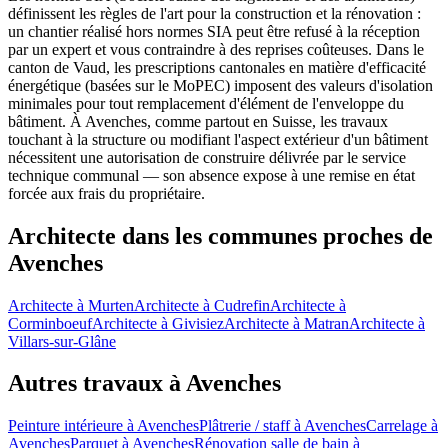
définissent les règles de l'art pour la construction et la rénovation :
un chantier réalisé hors normes SIA peut être refusé à la réception
par un expert et vous contraindre à des reprises coûteuses. Dans le
canton de Vaud, les prescriptions cantonales en matière d'efficacité
énergétique (basées sur le MoPEC) imposent des valeurs d'isolation
minimales pour tout remplacement d'élément de l'enveloppe du
bâtiment. À Avenches, comme partout en Suisse, les travaux
touchant à la structure ou modifiant l'aspect extérieur d'un bâtiment
nécessitent une autorisation de construire délivrée par le service
technique communal — son absence expose à une remise en état
forcée aux frais du propriétaire.
Architecte dans les communes proches de
Avenches
Architecte à Murten
Architecte à Cudrefin
Architecte à
Corminboeuf
Architecte à Givisiez
Architecte à Matran
Architecte à
Villars-sur-Glâne
Autres travaux à Avenches
Peinture intérieure à Avenches
Plâtrerie / staff à Avenches
Carrelage à
Avenches
Parquet à Avenches
Rénovation salle de bain à