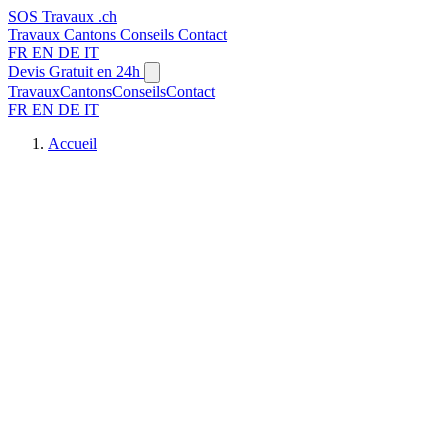
SOS
Travaux
.ch
Travaux
Cantons
Conseils
Contact
FR
EN
DE
IT
Devis Gratuit en 24h
Travaux
Cantons
Conseils
Contact
FR
EN
DE
IT
Accueil