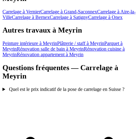
Carrelage à Vernier
Carrelage à Grand-Saconnex
Carrelage à Aire-la-
Ville
Carrelage à Bernex
Carrelage à Satigny
Carrelage à Onex
Autres travaux à Meyrin
Peinture intérieure à Meyrin
Plâtrerie / staff à Meyrin
Parquet à
Meyrin
Rénovation salle de bain à Meyrin
Rénovation cuisine à
Meyrin
Rénovation appartement à Meyrin
Questions fréquentes — Carrelage à
Meyrin
Quel est le prix indicatif de la pose de carrelage en Suisse ?