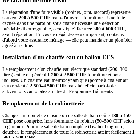
Réparation de fuite d'eau
La réparation d'une fuite visible (robinet, joint, raccord) représente
souvent
200 à 500 CHF
main-d'œuvre + fournitures. Une fuite
cachée dans une paroi ou sous chape nécessite une détection
préalable (thermographie, acoustique) facturée
300 à 600 CHF
,
avant réparation. En cas de dégât des eaux important, contactez
d'abord votre assurance ménage — elle peut mandater un plombier
agréé à ses frais.
Installation d'un chauffe-eau ou ballon ECS
Le remplacement d'un chauffe-eau électrique standard (200–300
litres) coûte en général
1 200 à 2 500 CHF
fourniture et pose
incluses. Un chauffe-eau thermodynamique (pompe à chaleur air-
eau) revient à
2 500–4 500 CHF
mais bénéficie parfois de
subventions cantonales au titre du Programme Bâtiments.
Remplacement de la robinetterie
Changer un robinet de cuisine ou de salle de bain coûte
180 à 450
CHF
pose comprise, hors fourniture du robinet (50–500 CHF selon
la gamme). Pour une salle de bain complète (lavabo, baignoire,
douche), le remplacement de toute la robinetterie atteint facilement
1
500–3 500 CHF
.