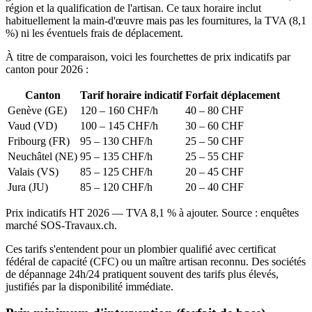
région et la qualification de l'artisan. Ce taux horaire inclut
habituellement la main-d'œuvre mais pas les fournitures, la TVA (8,1
%) ni les éventuels frais de déplacement.
À titre de comparaison, voici les fourchettes de prix indicatifs par
canton pour 2026 :
Canton
Tarif horaire indicatif
Forfait déplacement
Genève (GE)
120 – 160 CHF/h
40 – 80 CHF
Vaud (VD)
100 – 145 CHF/h
30 – 60 CHF
Fribourg (FR)
95 – 130 CHF/h
25 – 50 CHF
Neuchâtel (NE)
95 – 135 CHF/h
25 – 55 CHF
Valais (VS)
85 – 125 CHF/h
20 – 45 CHF
Jura (JU)
85 – 120 CHF/h
20 – 40 CHF
Prix indicatifs HT 2026 — TVA 8,1 % à ajouter. Source : enquêtes
marché SOS-Travaux.ch.
Ces tarifs s'entendent pour un plombier qualifié avec certificat
fédéral de capacité (CFC) ou un maître artisan reconnu. Des sociétés
de dépannage 24h/24 pratiquent souvent des tarifs plus élevés,
justifiés par la disponibilité immédiate.