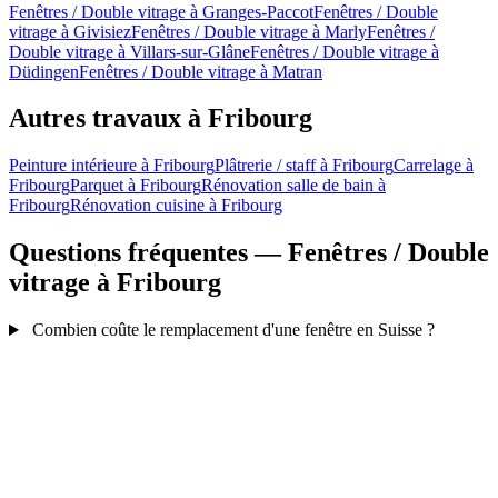
Fenêtres / Double vitrage à Granges-Paccot
Fenêtres / Double
vitrage à Givisiez
Fenêtres / Double vitrage à Marly
Fenêtres /
Double vitrage à Villars-sur-Glâne
Fenêtres / Double vitrage à
Düdingen
Fenêtres / Double vitrage à Matran
Autres travaux à Fribourg
Peinture intérieure à Fribourg
Plâtrerie / staff à Fribourg
Carrelage à
Fribourg
Parquet à Fribourg
Rénovation salle de bain à
Fribourg
Rénovation cuisine à Fribourg
Questions fréquentes — Fenêtres / Double
vitrage à Fribourg
Combien coûte le remplacement d'une fenêtre en Suisse ?