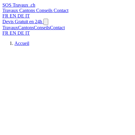
SOS
Travaux
.ch
Travaux
Cantons
Conseils
Contact
FR
EN
DE
IT
Devis Gratuit en 24h
Travaux
Cantons
Conseils
Contact
FR
EN
DE
IT
Accueil