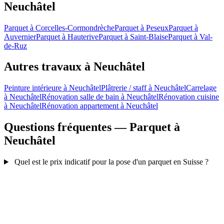
Neuchâtel
Parquet à Corcelles-Cormondrèche
Parquet à Peseux
Parquet à
Auvernier
Parquet à Hauterive
Parquet à Saint-Blaise
Parquet à Val-
de-Ruz
Autres travaux à Neuchâtel
Peinture intérieure à Neuchâtel
Plâtrerie / staff à Neuchâtel
Carrelage
à Neuchâtel
Rénovation salle de bain à Neuchâtel
Rénovation cuisine
à Neuchâtel
Rénovation appartement à Neuchâtel
Questions fréquentes — Parquet à
Neuchâtel
Quel est le prix indicatif pour la pose d'un parquet en Suisse ?