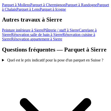
Parquet à Mollens
Parquet à Chermignon
Parquet à Randogne
Parquet
à Chalais
Parquet à Lens
Parquet à Icogne
Autres travaux à Sierre
Peinture intérieure à Sierre
Plâtrerie / staff à Sierre
Carrelage à
Sierre
Rénovation salle de bain à Sierre
Rénovation cuisine à
Sierre
Rénovation appartement à Sierre
Questions fréquentes — Parquet à Sierre
Quel est le prix indicatif pour la pose d'un parquet en Suisse ?