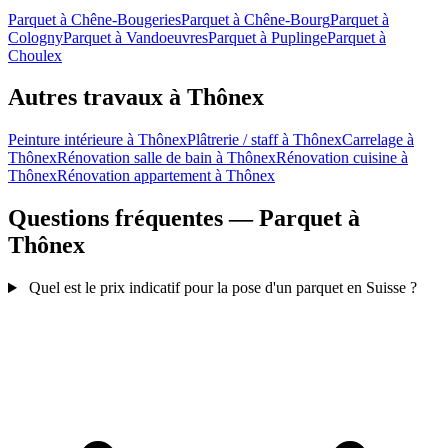
Parquet à Chêne-Bougeries
Parquet à Chêne-Bourg
Parquet à
Cologny
Parquet à Vandoeuvres
Parquet à Puplinge
Parquet à
Choulex
Autres travaux à Thônex
Peinture intérieure à Thônex
Plâtrerie / staff à Thônex
Carrelage à
Thônex
Rénovation salle de bain à Thônex
Rénovation cuisine à
Thônex
Rénovation appartement à Thônex
Questions fréquentes — Parquet à
Thônex
Quel est le prix indicatif pour la pose d'un parquet en Suisse ?