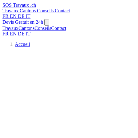
SOS
Travaux
.ch
Travaux
Cantons
Conseils
Contact
FR
EN
DE
IT
Devis Gratuit en 24h
Travaux
Cantons
Conseils
Contact
FR
EN
DE
IT
Accueil