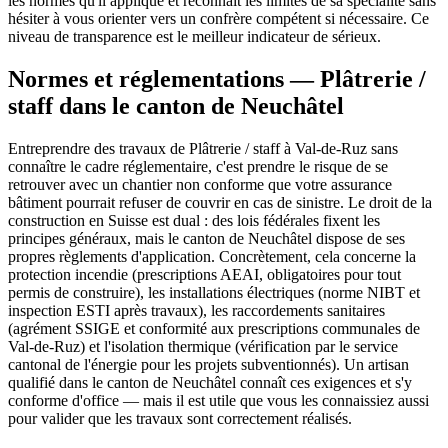
les normes qu'il applique et reconnaît les limites de sa spécialité sans
hésiter à vous orienter vers un confrère compétent si nécessaire. Ce
niveau de transparence est le meilleur indicateur de sérieux.
Normes et réglementations — Plâtrerie /
staff dans le canton de Neuchâtel
Entreprendre des travaux de Plâtrerie / staff à Val-de-Ruz sans
connaître le cadre réglementaire, c'est prendre le risque de se
retrouver avec un chantier non conforme que votre assurance
bâtiment pourrait refuser de couvrir en cas de sinistre. Le droit de la
construction en Suisse est dual : des lois fédérales fixent les
principes généraux, mais le canton de Neuchâtel dispose de ses
propres règlements d'application. Concrètement, cela concerne la
protection incendie (prescriptions AEAI, obligatoires pour tout
permis de construire), les installations électriques (norme NIBT et
inspection ESTI après travaux), les raccordements sanitaires
(agrément SSIGE et conformité aux prescriptions communales de
Val-de-Ruz) et l'isolation thermique (vérification par le service
cantonal de l'énergie pour les projets subventionnés). Un artisan
qualifié dans le canton de Neuchâtel connaît ces exigences et s'y
conforme d'office — mais il est utile que vous les connaissiez aussi
pour valider que les travaux sont correctement réalisés.