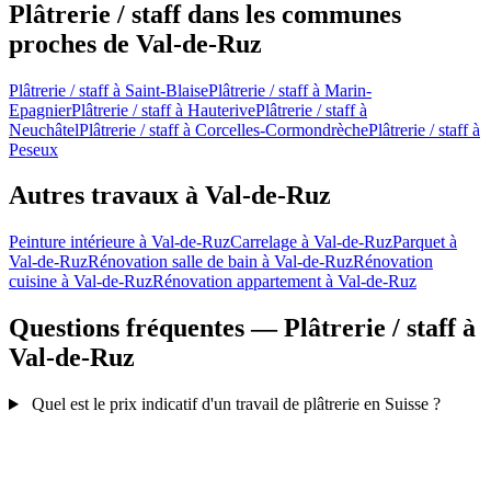
Plâtrerie / staff dans les communes
proches de Val-de-Ruz
Plâtrerie / staff à Saint-Blaise
Plâtrerie / staff à Marin-
Epagnier
Plâtrerie / staff à Hauterive
Plâtrerie / staff à
Neuchâtel
Plâtrerie / staff à Corcelles-Cormondrèche
Plâtrerie / staff à
Peseux
Autres travaux à Val-de-Ruz
Peinture intérieure à Val-de-Ruz
Carrelage à Val-de-Ruz
Parquet à
Val-de-Ruz
Rénovation salle de bain à Val-de-Ruz
Rénovation
cuisine à Val-de-Ruz
Rénovation appartement à Val-de-Ruz
Questions fréquentes — Plâtrerie / staff à
Val-de-Ruz
Quel est le prix indicatif d'un travail de plâtrerie en Suisse ?