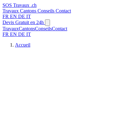
SOS
Travaux
.ch
Travaux
Cantons
Conseils
Contact
FR
EN
DE
IT
Devis Gratuit en 24h
Travaux
Cantons
Conseils
Contact
FR
EN
DE
IT
Accueil